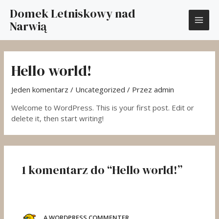
Przejdź
MAI
Domek Letniskowy nad
do
Narwią
treści
ME
Hello world!
Jeden komentarz
/
Uncategorized
/ Przez
admin
Welcome to WordPress. This is your first post. Edit or
delete it, then start writing!
1 komentarz do “Hello world!”
A WORDPRESS COMMENTER