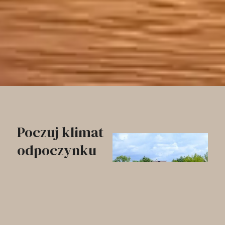
Poczuj klimat
odpoczynku
nad Narwią
Teren położony
bezpośrednio nad rzeką z
Działka 25 arów jest
przystanią i dużym
ogrodzona i bezpieczna,